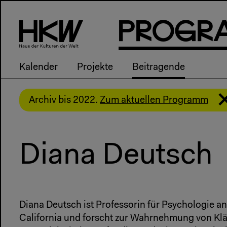
P
R
o
g
R
Kalender
Projekte
Beitragende
Archiv bis 2022.
Zum aktuellen Programm
Diana Deutsch
Diana Deutsch ist Professorin für Psychologie an 
California und forscht zur Wahrnehmung von Kl