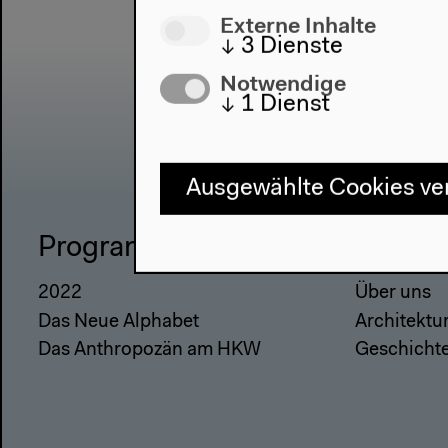
Externe Inhalte
↓
3
Dienste
Notwendige
↓
1
Dienst
Ausgewählte Cookies v
Programm
Haus
2022
Über uns
Das Neue Alphabet
Architektu
Das Anthropozän am HKW
Geschicht