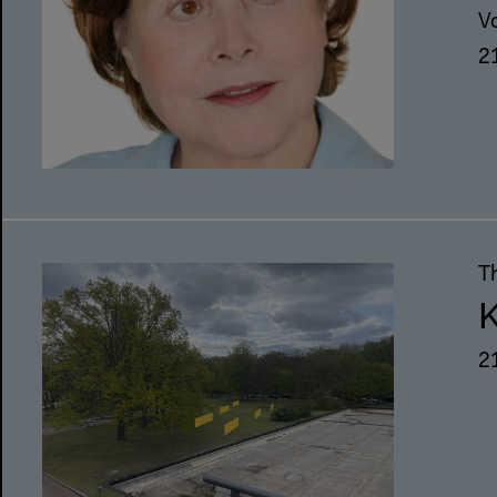
V
2
T
K
2