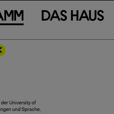
a
m
m
D
a
s
H
a
u
s
der University of
ängen und Sprache.