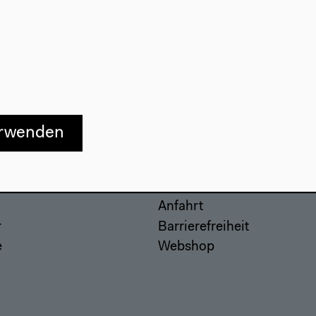
erwenden
Besuch
Anfahrt
r
Barrierefreiheit
e
Webshop