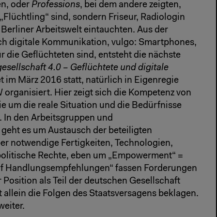
en, oder
Professions
, bei dem andere zeigten,
 „Flüchtling“ sind, sondern Friseur, Radiologin
e Berliner Arbeitswelt eintauchten. Aus der
ch digitale Kommunikation, vulgo: Smartphones,
 die Geflüchteten sind, entsteht die nächste
gesellschaft 4.0 – Geflüchtete und digitale
t im März 2016 statt, natürlich in Eigenregie
rganisiert. Hier zeigt sich die Kompetenz von
ie um die reale Situation und die Bedürfnisse
. In den Arbeitsgruppen und
geht es um Austausch der beteiligten
 über notwendige Fertigkeiten, Technologien,
d politische Rechte, eben um „Empowerment“ =
lf Handlungsempfehlungen“ fassen Forderungen
Position als Teil der deutschen Gesellschaft
t allein die Folgen des Staatsversagens beklagen.
eiter.