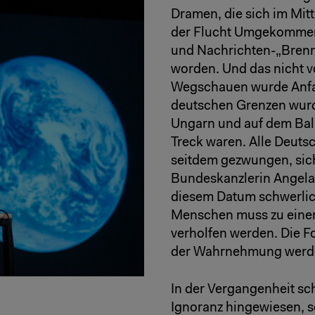
Dramen, die sich im Mit
der Flucht Umgekommener
und Nachrichten-„Brenn
worden. Und das nicht vo
Wegschauen wurde Anfan
deutschen Grenzen wurde
Ungarn und auf dem Bal
Treck waren. Alle Deutsc
seitdem gezwungen, sich
Bundeskanzlerin Angela 
diesem Datum schwerlic
Menschen muss zu einem
verholfen werden. Die Fo
der Wahrnehmung werde
In der Vergangenheit sc
Ignoranz hingewiesen, 