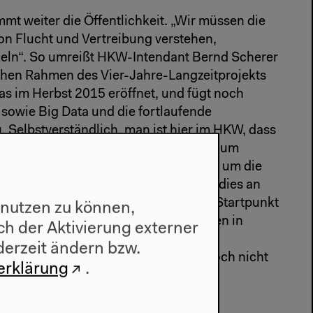
mt weiter die Öffentlichkeit. „Wir müssen die
n Flucht und Vertreibung verstehen,
eln“. So umreißt HKW-Intendant Bernd Scherer
schen Rahmen des Vier-Jahre-Langzeitprojekts
das im Herbst 2015 eröffnet, und fügt noch
sowie Big Data und die fortlaufende
. Selbstverständlich, man ist hier im HKW, dass
-politische Forderungen geht, sondern um
 Einsichten in langfristige Prozesse, um die
h alternativlosen Sachzwängen. Dass dies an
rt festgemacht werden soll mit dem Startpunkt
 nutzen zu können,
ie These - mit dessen Langzeitwirkungen in
h der Aktivierung externer
 und Sozialem zu tun. Die Geschichte
derzeit ändern bzw.
tive Zukunftsmodelle zu gewinnen. Doch nicht
erklärung
.
 „was wäre, wenn damals“, sondern die
hkeiten der Vergangenheit, um
heute zu gewinnen.