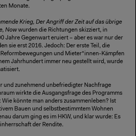
zten Monate.
ende Krieg, Der Angriff der Zeit auf das übrige
e, Now
wurden die Richtungen skizziert, in
00 Jahre Gegenwart eruiert – aber es war nur der
en sie erst 2016. Jedoch: Der erste Teil, die
it Reformbewegungen und Mieter*innen-Kämpfen
einem Jahrhundert immer neu gestellt wird, wurde
tisiert.
r und zunehmend unbefriedigter Nachfrage
raum wirkte die Ausgangsfrage des Programms
en: Wie könnte man anders zusammenleben? Ist
pativem Bauen und selbstbestimmtem Wohnen
enau darum ging es im HKW, und klar wurde: Es
einherrschaft der Rendite.