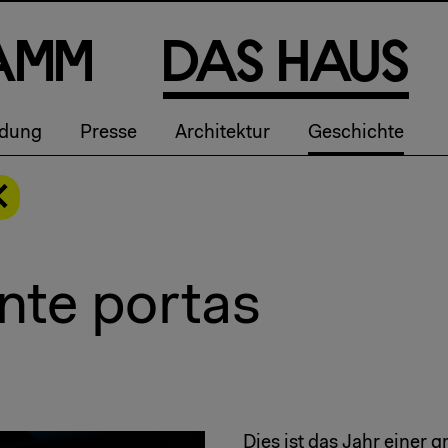
a
m
m
D
a
s
H
a
u
s
ldung
Presse
Architektur
Geschichte
ante portas
Dies ist das Jahr einer 