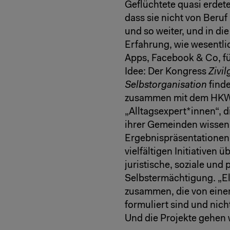
Geflüchtete quasi erdet
dass sie nicht von Beruf
und so weiter, und in di
Erfahrung, wie wesentli
Apps, Facebook & Co, für
Idee: Der Kongress
Zivil
Selbstorganisation
finde
zusammen mit dem HKW o
„Alltagsexpert*innen“, d
ihrer Gemeinden wissen
Ergebnispräsentationen 
vielfältigen Initiativen
juristische, soziale un
Selbstermächtigung. „E
zusammen, die von einer 
formuliert sind und nich
Und die Projekte gehen w