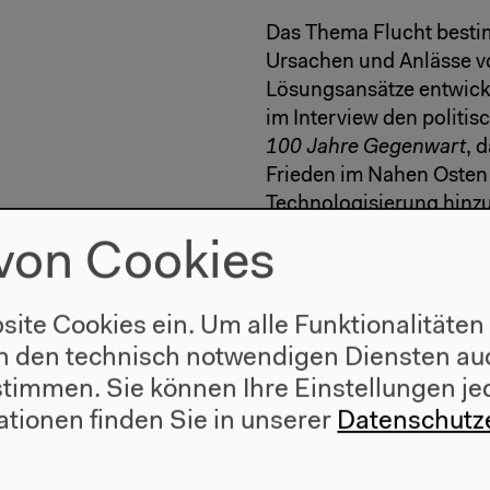
Das Thema Flucht bestim
Ursachen und Anlässe vo
Lösungsansätze entwick
im Interview den politi
100 Jahre Gegenwart
, 
Frieden im Nahen Osten 
Technologisierung hinzu
es dabei nicht um platt
von Cookies
Prozesse des Umdenkens,
Befreiung von vorgeblic
einem ganzen Jahrhunde
site Cookies ein. Um alle Funktionalitäten
1. Weltkrieg, hat – so d
n den technisch notwendigen Diensten auc
Technik, Kultur, Umwelt
ustimmen. Sie können Ihre Einstellungen je
querdenken, um alterna
ationen finden Sie in unserer
Datenschutz
„alternate history“ à la
Überprüfung von Möglic
Handlungsfähigkeit für 