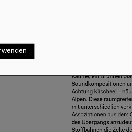
Bei diesem Projekt geht
nicht von Augenblick 
und so von vornherein je
hellwach im Hier und Jet
erwenden
Beim Auftakt von
100 J
einer besonderen Instal
Landschaft des Zustand
Räume, ein Brunnen plät
Soundkompositionen und
Achtung Klischee! – häuf
Alpen. Diese raumgreif
mit unterschiedlich ver
Assoziationen aus dem 
des Übergangs anzudeut
Stoffbahnen die Zelte d