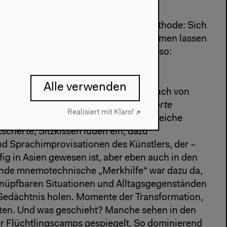
 es auch um die Behauptung einer Methode: Sich
und momentanem Sachstand vereinnahmen lassen
de Chance auf Übersicht verlieren. Also:
zt.
Alle verwenden
ahre Gegenwart
war das Foyer denn auch von
lation bestimmt: Reto Pulfers
Dehydrierte
Realisiert mit Klaro!
s
teilte mit Stoffbahnen das Foyer in weiche
scherte, Sitzkissen luden ein, dazu
 Sprachimprovisationen des Künstlers, der –
ig in Asien gewesen ist, aber eben auch in den
ende mnemotechnische „Merkhilfe“ war dazu da,
knüpfbaren Situationen und Alltagsgegenständen
Gedächtnis holen. Momente der Transformation,
en. Und was geschieht? Manche sehen in den
er Flüchtlingscamps gespiegelt. So dominierend