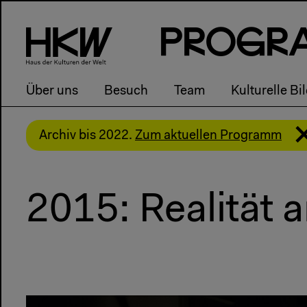
P
R
o
g
R
Über uns
Besuch
Team
Kulturelle Bi
Archiv bis 2022.
Zum aktuellen Programm
2015: Realität 