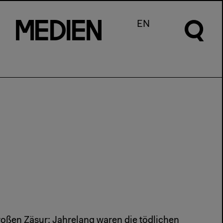
m
e
d
I
e
n
EN
großen Zäsur: Jahrelang waren die tödlichen