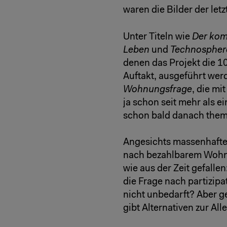
waren die Bilder der let
Unter Titeln wie
Der komm
Leben
und
Technospher
denen das Projekt die 1
Auftakt, ausgeführt werd
Wohnungsfrage
, die m
ja schon seit mehr als 
schon bald danach thema
Angesichts massenhafte
nach bezahlbarem Wohn
wie aus der Zeit gefall
die Frage nach partizi
nicht unbedarft? Aber g
gibt Alternativen zur All