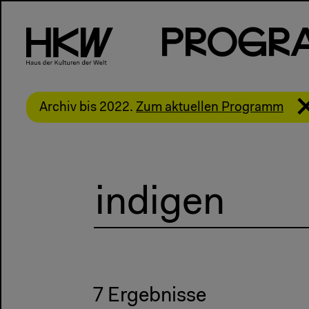
P
R
o
g
R
Archiv bis 2022.
Zum aktuellen Programm
7 Ergebnisse