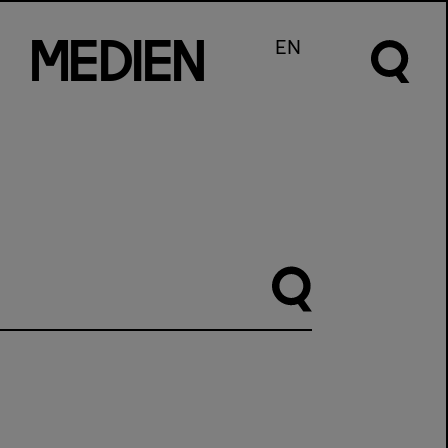
m
e
d
I
e
n
EN
Suche