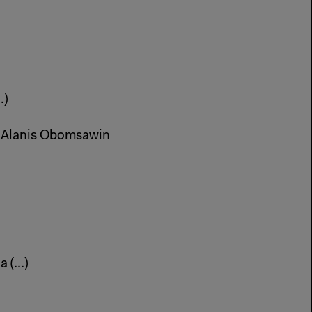
.)
– Alanis Obomsawin
(...)