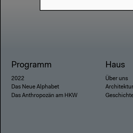
Programm
Haus
2022
Über uns
Das Neue Alphabet
Architektu
Das Anthropozän am HKW
Geschicht