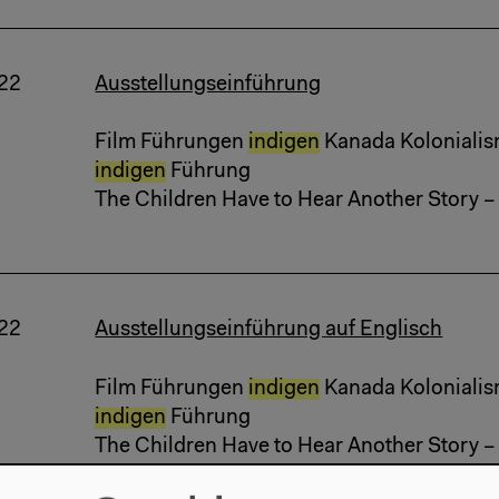
22
Ausstellungseinführung
Film Führungen
indigen
Kanada Kolonialism
indigen
Führung
The Children Have to Hear Another Story 
22
Ausstellungseinführung auf Englisch
Film Führungen
indigen
Kanada Kolonialism
indigen
Führung
The Children Have to Hear Another Story 