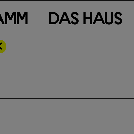
a
m
m
D
a
s
H
a
u
s