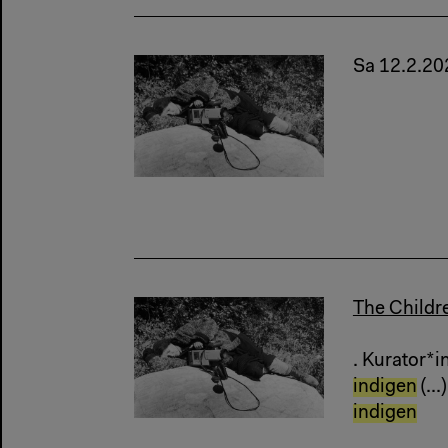
Sa 12.2.20
The Childr
. Kurator*
indigen
(...)
indigen