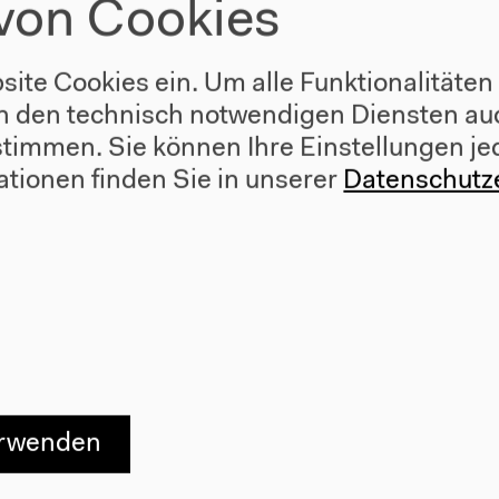
von Cookies
zip – Archiv
site Cookies ein. Um alle Funktionalitäten
n den technisch notwendigen Diensten auc
 Bolivien Geld Globalisierung Handel Imperialismus
ustimmen. Sie können Ihre Einstellungen je
...)
ationen finden Sie in unserer
Datenschutz
erwenden