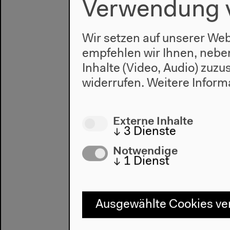
Verwendung 
Potosí-Prin
Wir setzen auf unserer Web
empfehlen wir Ihnen, nebe
Ausbeutung
Inhalte (Video, Audio) zuz
Marxismus (
widerrufen.
Weitere Inform
indigen
Externe Inhalte
↓
3
Dienste
Notwendige
↓
1
Dienst
Ausgewählte Cookies v