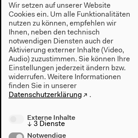
Wir setzen auf unserer Website
Über uns
Cookies ein. Um alle Funktionalitäten
Architektur
nutzen zu können, empfehlen wir
Geschichte
Ihnen, neben den technisch
Besuch
notwendigen Diensten auch der
Aktivierung externer Inhalte (Video,
Anfahrt
Audio) zuzustimmen. Sie können Ihre
Barrierefreiheit
Einstellungen jederzeit ändern bzw.
Webshop
widerrufen.
Weitere Informationen
Kontakt
finden Sie in unserer
Datenschutzerklärung
.
Presse
Team
Datenschutzeinstellungen
Externe Inhalte
Datenschutzerklärung
↓
3
Dienste
Impressum
Notwendige