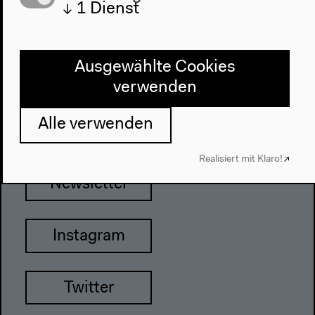
↓
1
Dienst
Haus der Kulturen der Welt
John-Foster-Dulles-Allee 10, 10557
Ausgewählte Cookies
Berlin
verwenden
Tel + 49 30 397 87 0
info@hkw.de
Alle verwenden
Realisiert mit Klaro!
Newsletter
Instagram
Twitter