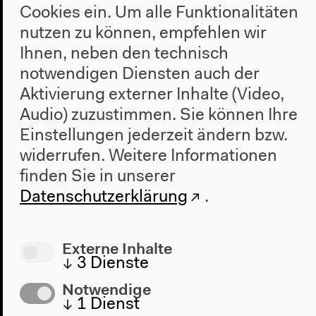
Konzert
Konzerte
Cookies ein. Um alle Funktionalitäten
21 Sunsets
nutzen zu können, empfehlen wir
Ihnen, neben den technisch
notwendigen Diensten auch der
Aktivierung externer Inhalte (Video,
Audio) zuzustimmen. Sie können Ihre
Einstellungen jederzeit ändern bzw.
widerrufen.
Weitere Informationen
finden Sie in unserer
Datenschutzerklärung
.
Sa 14.8.2021
Externe Inhalte
20h
↓
3
Dienste
The Moritz Von Oswald Trio ft. Laurel Halo und
Notwendige
Heinrich Koebberling, Adir Jan
↓
1
Dienst