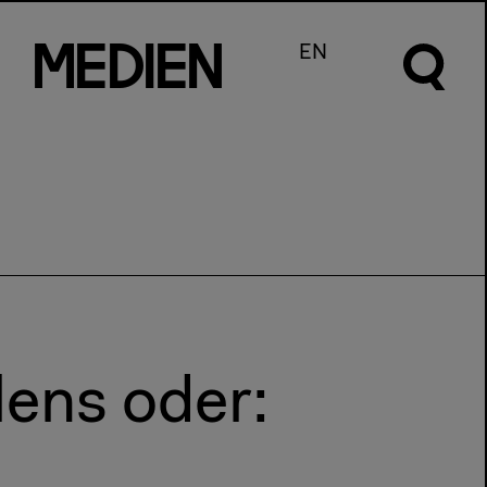
m
e
d
I
e
n
EN
lens oder: