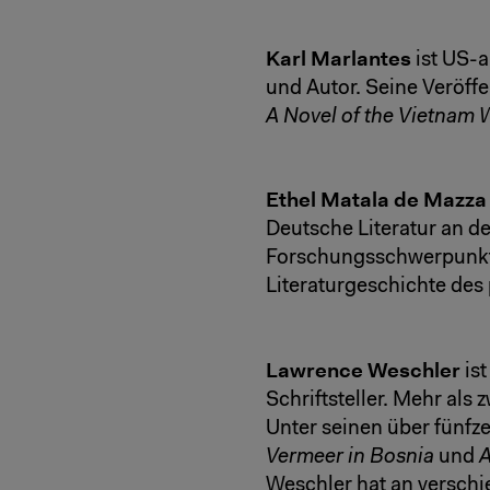
Karl Marlantes
ist US-
und Autor. Seine Veröff
A Novel of the Vietnam 
Ethel Matala de Mazza
Deutsche Literatur an de
Forschungsschwerpunkte
Literaturgeschichte des
Lawrence Weschler
is
Schriftsteller. Mehr als 
Unter seinen über fünfz
Vermeer in Bosnia
und
A
Weschler hat an verschi