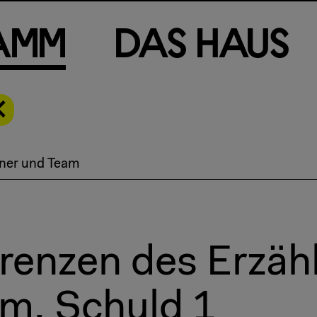
a
m
m
D
a
s
H
a
u
s
ner und Team
renzen des Erzäh
m, Schuld 1