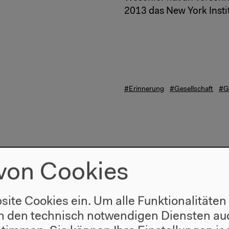
2013 das New York Instit
#Erinnerung
#Gesellschaft
#G
 des Verstehens oder:
von Cookies
site Cookies ein. Um alle Funktionalitäten
n den technisch notwendigen Diensten auc