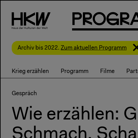
P
R
o
g
R
Archiv bis 2022.
Zum aktuellen Programm
Krieg erzählen
Programm
Filme
Part
Gespräch
Wie erzählen: G
Schmach, Scha