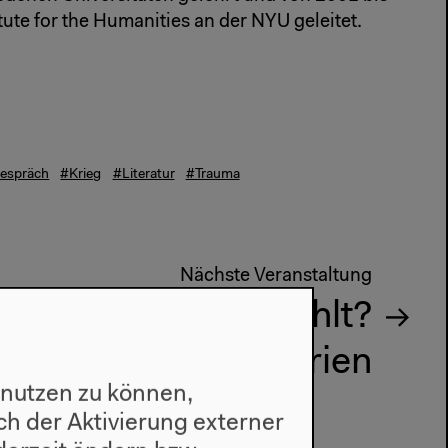
ute for the Humanities an der NYU geleitet.
espräch
#Krieg
#Literatur
#Trauma
Nächste Veranstaltung
Wer erzählt?
Kriegstheater Syrien
 nutzen zu können,
h der Aktivierung externer