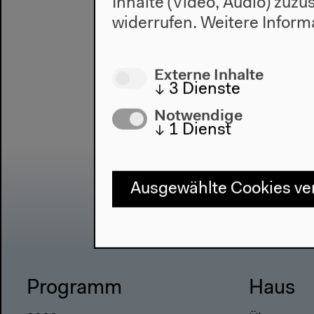
Inhalte (Video, Audio) zuz
widerrufen.
Weitere Inform
Externe Inhalte
↓
3
Dienste
Notwendige
↓
1
Dienst
Ausgewählte Cookies v
Programm
Haus