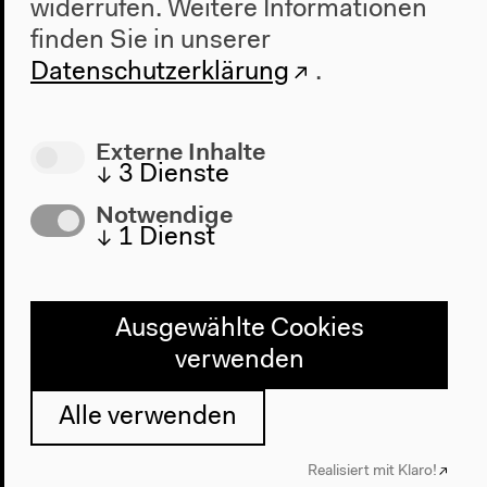
widerrufen.
Weitere Informationen
finden Sie in unserer
Datenschutzerklärung
.
Externe Inhalte
↓
3
Dienste
Notwendige
↓
1
Dienst
Programm
2022
Ausgewählte Cookies
Das Neue Alphabet
verwenden
Das Anthropozän am HKW
Alle verwenden
Haus
Realisiert mit Klaro!
Über uns