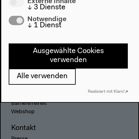
Externe Inhalte
↓
3
Dienste
2022
Das Neue Alphabet
Notwendige
Das Anthropozän am HKW
↓
1
Dienst
Haus
Ausgewählte Cookies
Über uns
verwenden
Architektur
Geschichte
Alle verwenden
Besuch
Realisiert mit Klaro!
Anfahrt
Barrierefreiheit
Webshop
Kontakt
Presse