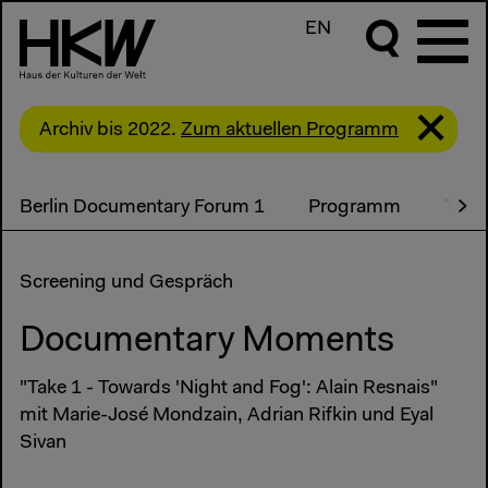
EN
Archiv bis 2022.
Zum aktuellen Programm
Berlin Documentary Forum 1
Programm
Teil
Screening und Gespräch
Documentary Moments
"Take 1 - Towards 'Night and Fog': Alain Resnais"
mit Marie-José Mondzain, Adrian Rifkin und Eyal
Sivan