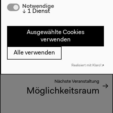
Notwendige
↓
1
Dienst
Vorherige Veranstaltung
Authorship. Authority.
Ausgewählte Cookies
Authenticity. Recent
verwenden
Documentaries from
Alle verwenden
Elsewhere
Realisiert mit Klaro!
Nächste Veranstaltung
Möglichkeitsraum