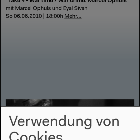
"Take 4 - War time / War crime: Marcel Ophuls"
mit Marcel Ophuls und Eyal Sivan
So 06.06.2010 | 18:00h
Mehr...
Verwendung von
Cookies