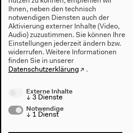
nutzen zu können, empfehlen wir
Ihnen, neben den technisch
notwendigen Diensten auch der
Aktivierung externer Inhalte (Video,
Audio) zuzustimmen. Sie können Ihre
Einstellungen jederzeit ändern bzw.
Programm
widerrufen.
Weitere Informationen
2022
finden Sie in unserer
Das Neue Alphabet
Datenschutzerklärung
.
Das Anthropozän am HKW
Haus
Externe Inhalte
↓
3
Dienste
Über uns
Architektur
Notwendige
Geschichte
↓
1
Dienst
Besuch