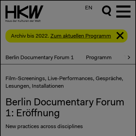
EN
Archiv bis 2022.
Zum aktuellen Programm
Berlin Documentary Forum 1
Programm
Teil
Film-Screenings, Live-Performances, Gespräche,
Lesungen, Installationen
Berlin Documentary Forum
1: Eröffnung
New practices across disciplines