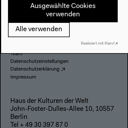
Ausgewählte Cookies
Anfahrt
Barrierefreiheit
verwenden
Webshop
Alle verwenden
Kontakt
Realisiert mit Klaro!
Presse
Team
Datenschutzeinstellungen
Datenschutzerklärung
Impressum
Haus der Kulturen der Welt
John-Foster-Dulles-Allee 10, 10557
Berlin
Tel + 49 30 397 87 0