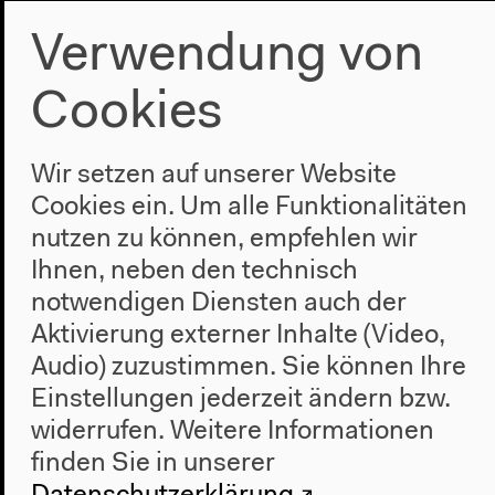
Verwendung von
Cookies
Möchten Sie von
Soundcloud
bereitgestellte externe Inhalte
Wir setzen auf unserer Website
laden?
Cookies ein. Um alle Funktionalitäten
Ja
Immer
nutzen zu können, empfehlen wir
Ihnen, neben den technisch
notwendigen Diensten auch der
Aktivierung externer Inhalte (Video,
How to Do Things with Sound
Audio) zuzustimmen. Sie können Ihre
Einstellungen jederzeit ändern bzw.
Detroit Techno, Afrofuturismus oder sowjetische
widerrufen.
Weitere Informationen
Subkultur: Wie Sonic Fiction dem Widerstand der
Schwarzen Community und anderen Formen des
finden Sie in unserer
Aktivismus und der Befreiung dienen kann, darüber