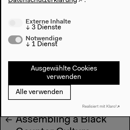
Datenschutzerklärung
.
sprechen Holger Schulze und Giada dalla Bontà in
der Podcast-Folge
How to Do Things with Sound
.
Mehr zum Podcast
Externe Inhalte
↓
3
Dienste
Notwendige
↓
1
Dienst
Ausgewählte Cookies
verwenden
Alle verwenden
Realisiert mit Klaro!
Vorherige Veranstaltung
Assembling a Black