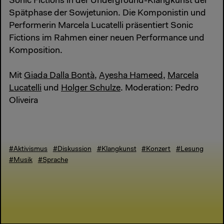
Sonic Fictions in der Underground-Klangkunst der
Spätphase der Sowjetunion. Die Komponistin und
Performerin Marcela Lucatelli präsentiert Sonic
Fictions im Rahmen einer neuen Performance und
Komposition.
Mit
Giada Dalla Bontà
,
Ayesha Hameed
,
Marcela
Lucatelli
und
Holger Schulze
. Moderation: Pedro
Oliveira
#Aktivismus
#Diskussion
#Klangkunst
#Konzert
#Lesung
#Musik
#Sprache