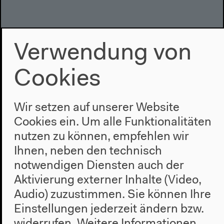
Verwendung von
Cookies
Wir setzen auf unserer Website
Cookies ein. Um alle Funktionalitäten
Audio – 0:37:59
nutzen zu können, empfehlen wir
Karin Knorr-Cetina: Algorithms as
Ihnen, neben den technisch
Market Players (Englisch)
notwendigen Diensten auch der
Aktivierung externer Inhalte (Video,
Im Rahmen von „Wörterbuch der Gegenwart #9 –
Audio) zuzustimmen. Sie können Ihre
MARKT“ Englische Originalversion Vortrag,
Einstellungen jederzeit ändern bzw.
12.12.2017
widerrufen.
Weitere Informationen