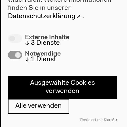
finden Sie in unserer
Datenschutzerklärung
.
Externe Inhalte
↓
3
Dienste
Notwendige
↓
1
Dienst
Ausgewählte Cookies
verwenden
Audio – 0:22:19
Alle verwenden
Gespräch mit Karin Knorr-Cetina,
Realisiert mit Klaro!
Philip Mirowski, Nick Srnicek