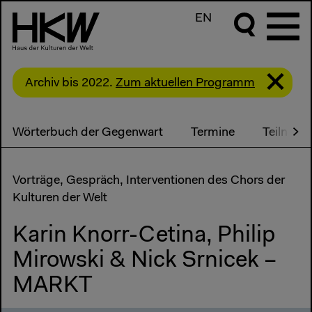
EN
Archiv bis 2022.
Zum aktuellen Programm
Wörterbuch der Gegenwart
Termine
Teilneh
Vorträge, Gespräch, Interventionen des Chors der
Kulturen der Welt
Karin Knorr-Cetina, Philip
Mirowski & Nick Srnicek –
MARKT