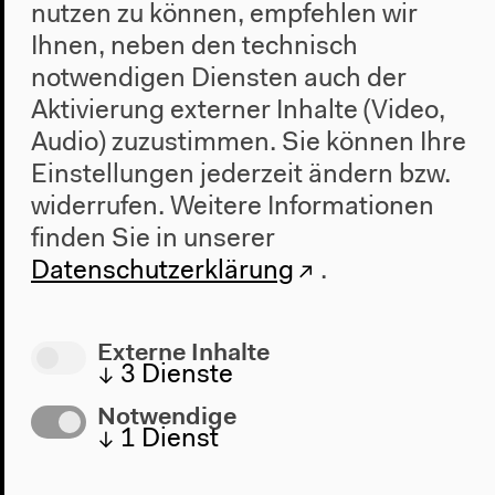
nutzen zu können, empfehlen wir
Ihnen, neben den technisch
notwendigen Diensten auch der
Aktivierung externer Inhalte (Video,
Audio) zuzustimmen. Sie können Ihre
Einstellungen jederzeit ändern bzw.
widerrufen.
Weitere Informationen
finden Sie in unserer
Datenschutzerklärung
.
Vorherige Veranstaltung
Externe Inhalte
James C. Scott: A
↓
3
Dienste
Short Account of the
Notwendige
↓
1
Dienst
Deep History of State