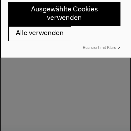
Evasion
Ausgewählte Cookies
verwenden
Nächste Veranstaltung
Alle verwenden
Ausstellungsführung
mit Yumin Li
Realisiert mit Klaro!