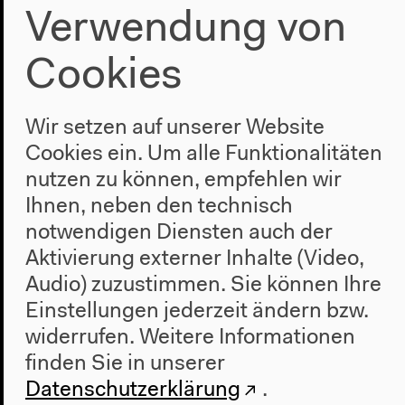
Verwendung von
Cookies
Programm
2022
Wir setzen auf unserer Website
Das Neue Alphabet
Cookies ein. Um alle Funktionalitäten
Das Anthropozän am HKW
nutzen zu können, empfehlen wir
Ihnen, neben den technisch
Haus
notwendigen Diensten auch der
Über uns
Aktivierung externer Inhalte (Video,
Architektur
Audio) zuzustimmen. Sie können Ihre
Geschichte
Einstellungen jederzeit ändern bzw.
widerrufen.
Weitere Informationen
Besuch
finden Sie in unserer
Anfahrt
Datenschutzerklärung
.
Barrierefreiheit