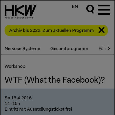
EN
Archiv bis 2022.
Zum aktuellen Programm
Nervöse Systeme
Gesamtprogramm
Führung
Workshop
WTF (What the Facebook)?
Sa 16.4.2016
14–15h
Eintritt mit Ausstellungsticket frei