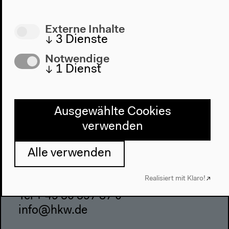
Webshop
Externe Inhalte
Kontakt
↓
3
Dienste
Presse
Notwendige
↓
1
Dienst
Team
Datenschutzeinstellungen
Datenschutzerklärung
Ausgewählte Cookies
Impressum
verwenden
Alle verwenden
Haus der Kulturen der Welt
John-Foster-Dulles-Allee 10, 10557
Realisiert mit Klaro!
Berlin
Tel + 49 30 397 87 0
info@hkw.de