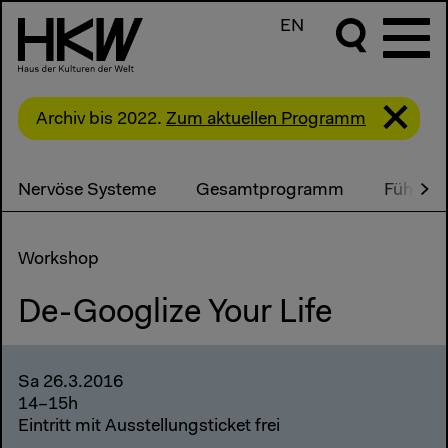
EN
Archiv bis 2022.
Zum aktuellen Programm
Nervöse Systeme
Gesamtprogramm
Führung
Workshop
De-Googlize Your Life
Sa 26.3.2016
14–15h
Eintritt mit Ausstellungsticket frei