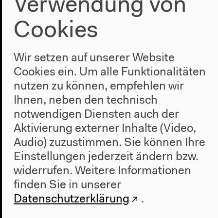
Verwendung von
Cookies
Programm
2022
Das Neue Alphabet
Wir setzen auf unserer Website
Das Anthropozän am HKW
Cookies ein. Um alle Funktionalitäten
nutzen zu können, empfehlen wir
Haus
Ihnen, neben den technisch
Über uns
notwendigen Diensten auch der
Architektur
Aktivierung externer Inhalte (Video,
Geschichte
Audio) zuzustimmen. Sie können Ihre
Einstellungen jederzeit ändern bzw.
Besuch
widerrufen.
Weitere Informationen
Anfahrt
finden Sie in unserer
Barrierefreiheit
Datenschutzerklärung
.
Webshop