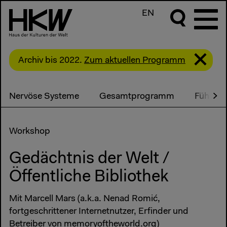
EN
Archiv bis 2022.
Zum aktuellen Programm
Nervöse Systeme
Gesamtprogramm
Führung
Workshop
Gedächtnis der Welt /
Öffentliche Bibliothek
Mit Marcell Mars (a.k.a. Nenad Romić,
fortgeschrittener Internetnutzer, Erfinder und
Betreiber von memoryoftheworld.org)