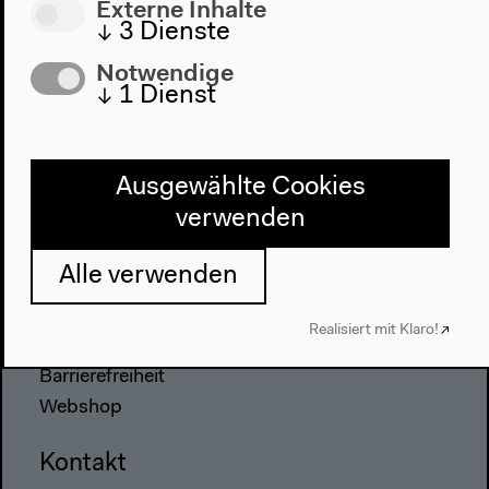
Programm
Externe Inhalte
↓
3
Dienste
2022
Notwendige
Das Neue Alphabet
↓
1
Dienst
Das Anthropozän am HKW
Haus
Ausgewählte Cookies
Über uns
verwenden
Architektur
Geschichte
Alle verwenden
Besuch
Realisiert mit Klaro!
Anfahrt
Barrierefreiheit
Webshop
Kontakt