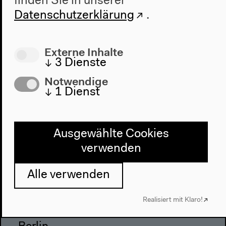
finden Sie in unserer
Besuch
Datenschutzerklärung
.
Anfahrt
Barrierefreiheit
Externe Inhalte
Webshop
↓
3
Dienste
Notwendige
Kontakt
↓
1
Dienst
Presse
Team
Datenschutzeinstellungen
Ausgewählte Cookies
Datenschutzerklärung
verwenden
Impressum
Alle verwenden
Haus der Kulturen der Welt
Realisiert mit Klaro!
John-Foster-Dulles-Allee 10, 10557