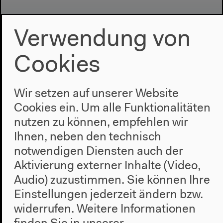
Verwendung von
Cookies
Wir setzen auf unserer Website
Programm
Cookies ein. Um alle Funktionalitäten
2022
nutzen zu können, empfehlen wir
Das Neue Alphabet
Ihnen, neben den technisch
Das Anthropozän am HKW
notwendigen Diensten auch der
Haus
Aktivierung externer Inhalte (Video,
Audio) zuzustimmen. Sie können Ihre
Über uns
Einstellungen jederzeit ändern bzw.
Architektur
widerrufen.
Weitere Informationen
Geschichte