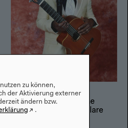
 nutzen zu können,
16.1.2016
h der Aktivierung externer
Tobago Crusoe and the
derzeit ändern bzw.
Kalypso Katz: We Declare
erklärung
.
War