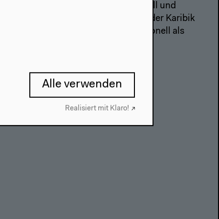
Nachrichten über Hitler, Churchill und
Montgomery im Songformat: In der Karibik
funktionierte der Calypso traditionell als
klingende Wandzeitung.
Alle verwenden
Realisiert mit Klaro!