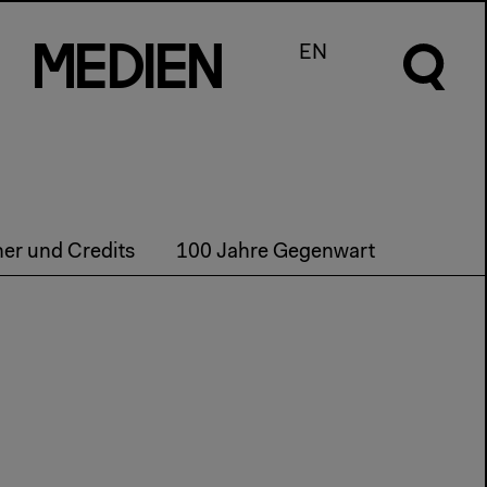
m
e
d
I
e
n
EN
ner und Credits
100 Jahre Gegenwart