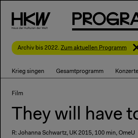
P
R
o
g
R
Archiv bis 2022.
Zum aktuellen Programm
Krieg singen
Gesamtprogramm
Konzert
Film
They will have to 
R: Johanna Schwartz, UK 2015, 100 min, OmeU