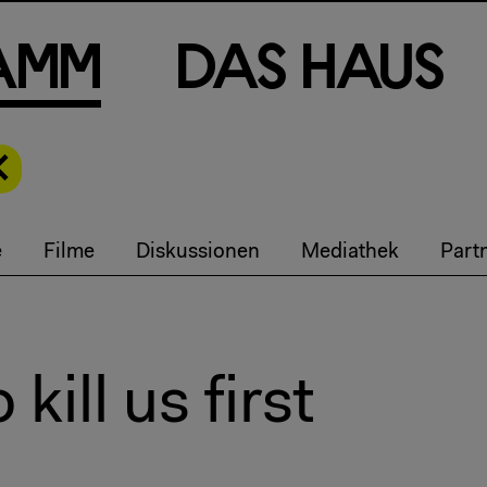
a
m
m
D
a
s
H
a
u
s
e
Filme
Diskussionen
Mediathek
Part
kill us first