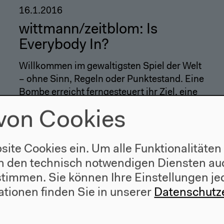
16.1.2016
wittmann/zeitblom: Is
Everybody In?
Willkommen im gewaltigsten Spiel der Welt
– ohne Sinn, Regeln oder Punktestand. Eine
Bombe erreicht ferngesteuert ihr Ziel, eine
akustisch-visuelle Maschine aus Bildern,
von Cookies
Beats, basslastigen Endzeitdubs und
Stimmen treibt das Prisma Deleuzescher
Kontrollgesellschaften voran.
site Cookies ein. Um alle Funktionalitäten
n den technisch notwendigen Diensten auc
ustimmen. Sie können Ihre Einstellungen je
ationen finden Sie in unserer
Datenschutz