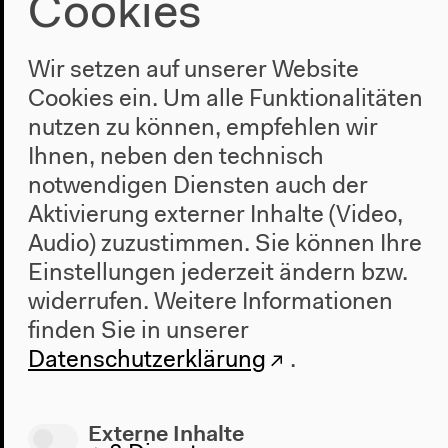
Cookies
Wir setzen auf unserer Website
Cookies ein. Um alle Funktionalitäten
7.8.2015
nutzen zu können, empfehlen wir
Shama Rahman
Ihnen, neben den technisch
notwendigen Diensten auch der
Global komplexes Songwriting: Auf ihrem
Aktivierung externer Inhalte (Video,
Debütalbum „Fable Time“ bringt Shama Rahman
Musiker*innen aus Bangladesch, Großbritannien,
Audio) zuzustimmen. Sie können Ihre
Armenien, Kroatien, Italien, Norwegen und der
Einstellungen jederzeit ändern bzw.
Karibik zusammen und vereint Elemente von Bossa
widerrufen.
Weitere Informationen
Nova über Folk, Pop bis zur Musik des
finden Sie in unserer
Subkontinents.
Datenschutzerklärung
.
Externe Inhalte