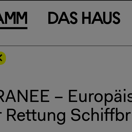
a
m
m
D
a
s
H
a
u
s
ANEE – Europäi
r Rettung Schiffb