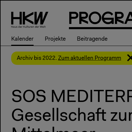
P
R
o
g
R
Kalender
Projekte
Beitragende
Archiv bis 2022.
Zum aktuellen Programm
SOS MEDITERR
Gesellschaft zu