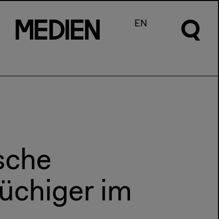
m
e
d
I
e
n
EN
sche
rüchiger im