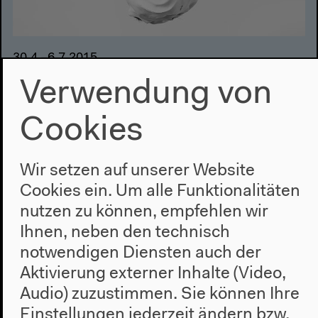
30.4.–6.7.2015
Ape Culture / Kultur der Affen
Verwendung von
Die Ausstellung Ape Culture / Kultur der Affen zeigt
Cookies
künstlerische Arbeiten und Dokumente, die das
Verhältnis des Menschen zu den anderen Primaten
betrachten.
Wir setzen auf unserer Website
Cookies ein. Um alle Funktionalitäten
nutzen zu können, empfehlen wir
Ihnen, neben den technisch
notwendigen Diensten auch der
Aktivierung externer Inhalte (Video,
Audio) zuzustimmen. Sie können Ihre
Einstellungen jederzeit ändern bzw.