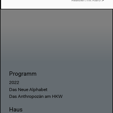
Realisiert mit Klaro!
Programm
2022
Das Neue Alphabet
Das Anthropozän am HKW
Haus