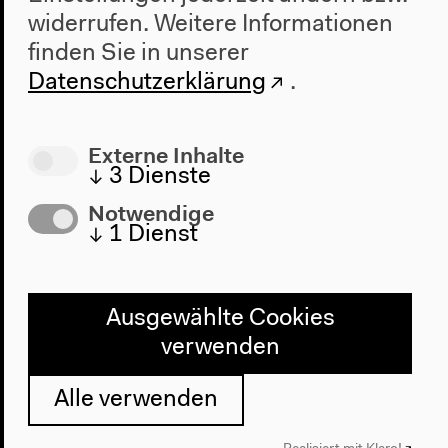
widerrufen.
Weitere Informationen
finden Sie in unserer
Datenschutzerklärung
.
Vorherige Veranstaltung
Externe Inhalte
Ausstellungsführung
↓
3
Dienste
Notwendige
↓
1
Dienst
Nächste Veranstaltung
Ein Familienporträt
Ausgewählte Cookies
verwenden
Alle verwenden