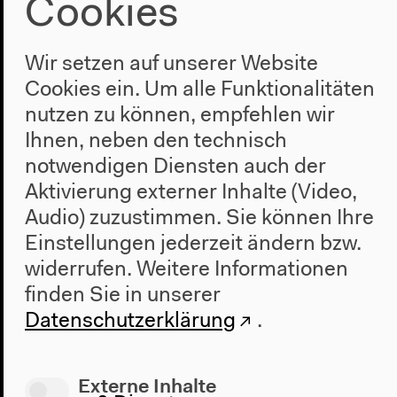
Cookies
Wir setzen auf unserer Website
Cookies ein. Um alle Funktionalitäten
nutzen zu können, empfehlen wir
Ihnen, neben den technisch
notwendigen Diensten auch der
Aktivierung externer Inhalte (Video,
Vorherige Veranstaltung
Audio) zuzustimmen. Sie können Ihre
Observations of
Einstellungen jederzeit ändern bzw.
widerrufen.
Weitere Informationen
Predation in Humans:
finden Sie in unserer
A Lecture by Dr. Zira,
Datenschutzerklärung
.
Animal Psychologist
Externe Inhalte