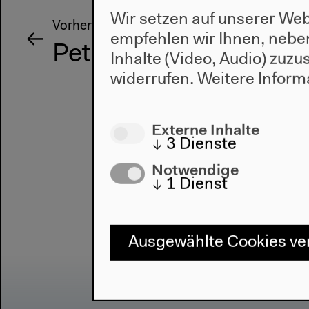
Wir setzen auf unserer Web
Vorherige Veranstaltung
empfehlen wir Ihnen, nebe
Petrogeology and Deni
Inhalte (Video, Audio) zuz
widerrufen.
Weitere Inform
Externe Inhalte
↓
3
Dienste
Notwendige
↓
1
Dienst
Ausgewählte Cookies v