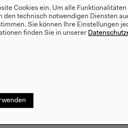
site Cookies ein. Um alle Funktionalitäten
n den technisch notwendigen Diensten auc
al | Archaeology and Aesth
ustimmen. Sie können Ihre Einstellungen je
ationen finden Sie in unserer
Datenschutz
erwenden