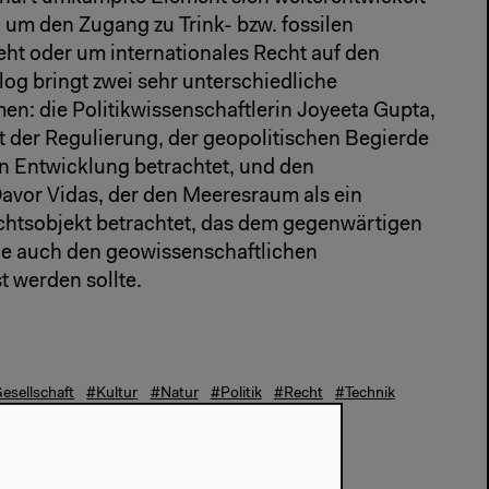
i um den Zugang zu Trink- bzw. fossilen
ht oder um internationales Recht auf den
log bringt zwei sehr unterschiedliche
: die Politikwissenschaftlerin Joyeeta Gupta,
kt der Regulierung, der geopolitischen Begierde
en Entwicklung betrachtet, und den
avor Vidas, der den Meeresraum als ein
chtsobjekt betrachtet, das dem gegenwärtigen
e auch den geowissenschaftlichen
 werden sollte.
esellschaft
#Kultur
#Natur
#Politik
#Recht
#Technik
oduktion