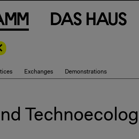
a
m
m
D
a
s
H
a
u
s
tices
Exchanges
Demonstrations
nd Technoecology