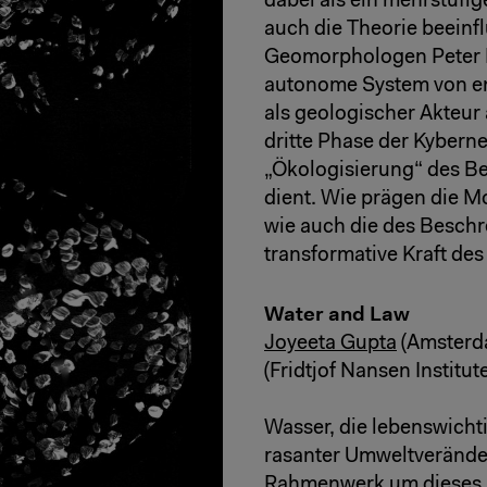
dabei als ein mehrstufi
auch die Theorie beeinf
Geomorphologen Peter K.
autonome System von e
als geologischer Akteur a
dritte Phase der Kyberne
„Ökologisierung“ des B
dient. Wie prägen die M
wie auch die des Beschr
transformative Kraft de
Water and Law
Joyeeta Gupta
(Amsterda
(Fridtjof Nansen Institut
Wasser, die lebenswicht
rasanter Umweltveränder
Rahmenwerk um dieses h