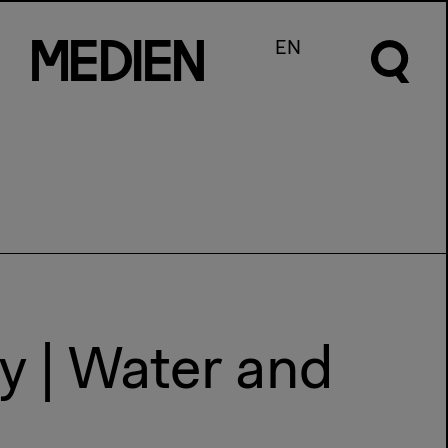
m
e
d
I
e
n
EN
 | Water and