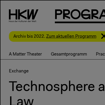
P
R
o
g
R
Archiv bis 2022.
Zum aktuellen Programm
A Matter Theater
Gesamtprogramm
Prac
Exchange
Technosphere a
Law