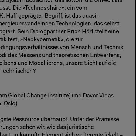
ges System betrachtet, das sowohl die Umwelt als
lusst. Die »Technosphäre«, ein vom
 Haff geprägter Begriff, ist das quasi-
nergieumwandelnden Technologien, das selbst
giert. Sein Dialogpartner Erich Hörl stellt eine
tik fest, »Neokybernetik«, die zur
edingungsverhältnisses von Mensch und Technik
odi des Messens und theoretischen Entwerfens,
eibens und Modellierens, unsere Sicht auf die
s Technischen?
m Global Change Institute) und Davor Vidas
e, Oslo)
igste Ressource überhaupt. Unter der Prämisse
ungen sehen wir, wie das juristische
art umkämpfte Element sich weiterentwickelt –