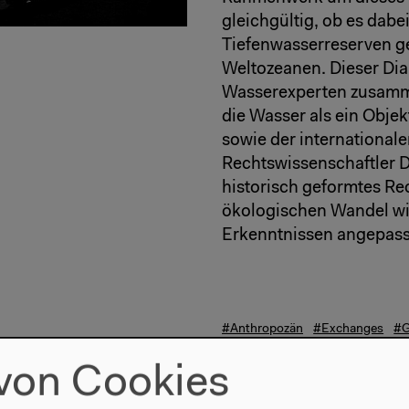
gleichgültig, ob es dabe
Tiefenwasserreserven ge
Weltozeanen. Dieser Dia
Wasserexperten zusammen
die Wasser als ein Obje
sowie der international
Rechtswissenschaftler D
historisch geformtes Re
ökologischen Wandel wi
Erkenntnissen angepasst
#Anthropozän
#Exchanges
#G
#Wandel
#Wissen
#Wissenspr
von Cookies