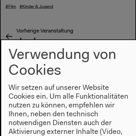
#Film
#Kinder & Jugend
Vorherige Veranstaltung
Jack
Verwendung von
Cookies
Nächste Veranstaltung
Loulou, l'incroyable
Wir setzen auf unserer Website
secret (Loulou, das
Cookies ein. Um alle Funktionalitäten
unglaubliche
nutzen zu können, empfehlen wir
Ihnen, neben den technisch
Geheimnis)
notwendigen Diensten auch der
Aktivierung externer Inhalte (Video,