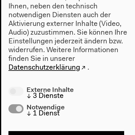
Ihnen, neben den technisch
notwendigen Diensten auch der
Aktivierung externer Inhalte (Video,
Audio) zuzustimmen. Sie können Ihre
Programm
Einstellungen jederzeit ändern bzw.
widerrufen.
Weitere Informationen
2022
Das Neue Alphabet
finden Sie in unserer
Das Anthropozän am HKW
Datenschutzerklärung
.
Haus
Externe Inhalte
Über uns
↓
3
Dienste
Architektur
Notwendige
Geschichte
↓
1
Dienst
Besuch