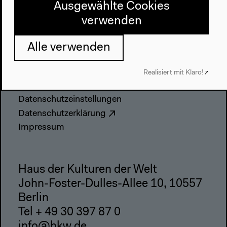
Anfahrt
Ausgewählte Cookies
Barrierefreiheit
verwenden
Webshop
Alle verwenden
Kontakt
Presse
Realisiert mit Klaro!
Team
Datenschutzeinstellungen
Datenschutzerklärung
Impressum
Haus der Kulturen der Welt
John-Foster-Dulles-Allee 10, 10557
Berlin
Tel + 49 30 397 87 0
info@hkw.de