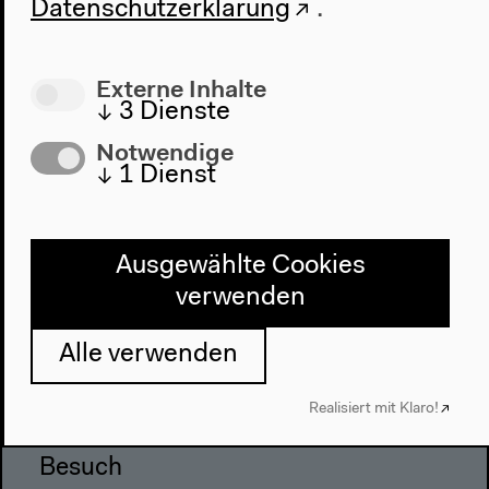
Datenschutzerklärung
.
Externe Inhalte
↓
3
Dienste
Notwendige
Programm
↓
1
Dienst
2022
Das Neue Alphabet
Das Anthropozän am HKW
Ausgewählte Cookies
verwenden
Haus
Alle verwenden
Über uns
Architektur
Realisiert mit Klaro!
Geschichte
Besuch