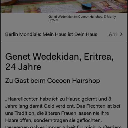
Genet Wedekidan im Cocoon Hairshop, © Marily
Stroux
Berlin Mondiale: Mein Haus ist Dein Haus
Arriving 
Genet Wedekidan, Eritrea,
24 Jahre
Zu Gast beim Cocoon Hairshop
„Haareflechten habe ich zu Hause gelernt und 3
Jahre lang damit Geld verdient. Das Flechten ist bei
uns Tradition, die älteren Frauen lassen nie ihre
Haare offen, sondern tragen sie geflochten.
Deswegen gab es immer Arbeit für mich. Außerdem