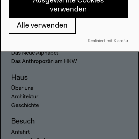
Ausgewählte Cookies
verwenden
Alle verwenden
Programm
Realisiert mit Klaro!
2022
Das Neue Alphabet
Das Anthropozän am HKW
Haus
Über uns
Architektur
Geschichte
Besuch
Anfahrt