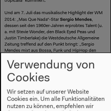
tropicalia“ kulminiert.
Und am 7. Juli das musikalische Highlight der WM
Sergio Mendes
2014: „Mas Que Nada“-Star
,
dessen seit den 1960er-Jahren erprobtes Talent (u.
a. mit Stevie Wonder, den Black Eyed Peas und
Justin Timberlake) die Westdeutsche Allgemeine
Zeitung treffend auf den Punkt bringt: „Sergio
Mendes mixt aus Bossa, Funk und HipHop den
aufregendsten Cocktail seit Caipirinha“.
Verwendung von
#Cumbia
#Festival
#Fußball
#Musik
Cookies
Wir setzen auf unserer Website
Cookies ein. Um alle Funktionalitäten
nutzen zu können, empfehlen wir