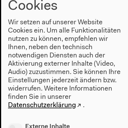
Cookies
Leseprobe
,
Wir setzen auf unserer Website
Dinaw Mengestu: Die Melodie der
Cookies ein. Um alle Funktionalitäten
Luft
nutzen zu können, empfehlen wir
Ihnen, neben den technisch
PDF / 1,18 MB
notwendigen Diensten auch der
Aktivierung externer Inhalte (Video,
Audio) zuzustimmen. Sie können Ihre
Einstellungen jederzeit ändern bzw.
widerrufen.
Weitere Informationen
finden Sie in unserer
Datenschutzerklärung
.
Mehr zum Autor
Portrait von Dinaw Mengestu im Rahmen seines
Externe Inhalte
McArthur Fellow Stipendiums 2012