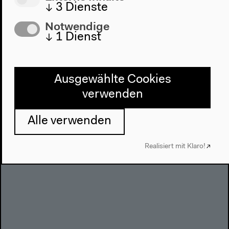
↓
3
Dienste
Notwendige
↓
1
Dienst
Ausgewählte Cookies
verwenden
Dinaw Mengestu im Gespräch mit Ellah Allfrey,
Alle verwenden
Granta, über seine Reise in den Kongo & Lesung aus
„They Always Come in the Night“ (März 2011)
Realisiert mit Klaro!