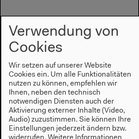
Verwendung von
Cookies
Wir setzen auf unserer Website
Programm
Cookies ein. Um alle Funktionalitäten
nutzen zu können, empfehlen wir
2022
Ihnen, neben den technisch
Das Neue Alphabet
notwendigen Diensten auch der
Das Anthropozän am HKW
Aktivierung externer Inhalte (Video,
Haus
Audio) zuzustimmen. Sie können Ihre
Einstellungen jederzeit ändern bzw.
Über uns
Architektur
widerrufen.
Weitere Informationen