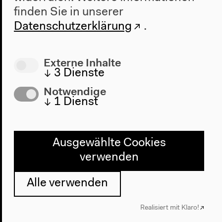
Geschichte
finden Sie in unserer
Datenschutzerklärung
.
Besuch
Anfahrt
Externe Inhalte
Barrierefreiheit
↓
3
Dienste
Webshop
Notwendige
↓
1
Dienst
Kontakt
Presse
Team
Ausgewählte Cookies
Datenschutzeinstellungen
verwenden
Datenschutzerklärung
Impressum
Alle verwenden
Realisiert mit Klaro!
Haus der Kulturen der Welt