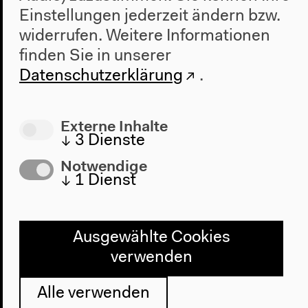
Einstellungen jederzeit ändern bzw.
Haus
widerrufen.
Weitere Informationen
Über uns
finden Sie in unserer
Architektur
Datenschutzerklärung
.
Geschichte
Externe Inhalte
Besuch
↓
3
Dienste
Anfahrt
Notwendige
Barrierefreiheit
↓
1
Dienst
Webshop
Kontakt
Ausgewählte Cookies
Presse
verwenden
Team
Datenschutzeinstellungen
Alle verwenden
Datenschutzerklärung