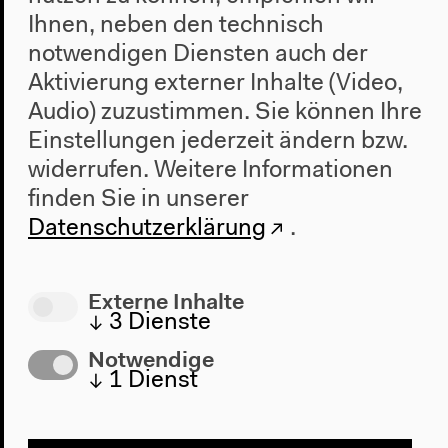
Anfahrt
Ihnen, neben den technisch
Barrierefreiheit
notwendigen Diensten auch der
Webshop
Aktivierung externer Inhalte (Video,
Audio) zuzustimmen. Sie können Ihre
Kontakt
Einstellungen jederzeit ändern bzw.
Presse
widerrufen.
Weitere Informationen
Team
finden Sie in unserer
Datenschutzeinstellungen
Datenschutzerklärung
.
Datenschutzerklärung
Impressum
Externe Inhalte
↓
3
Dienste
Haus der Kulturen der Welt
Notwendige
John-Foster-Dulles-Allee 10, 10557
↓
1
Dienst
Berlin
Tel + 49 30 397 87 0