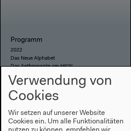
Programm
2022
Das Neue Alphabet
Das Anthropozän am HKW
Verwendung von
Haus
Über uns
Cookies
Architektur
Geschichte
Wir setzen auf unserer Website
Cookies ein. Um alle Funktionalitäten
Besuch
nutzen zu können, empfehlen wir