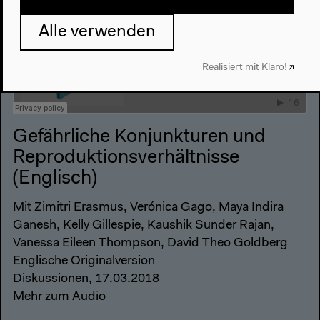
Alle verwenden
Realisiert mit Klaro!
Gefährliche Konjunkturen und
Reproduktionsverhältnisse
(Englisch)
Mit Zimitri Erasmus, Verónica Gago, Maya Indira
Ganesh, Kelly Gillespie, Kaushik Sunder Rajan,
Vanessa Eileen Thompson, David Theo Goldberg
Englische Originalversion
Diskussionen, 17.03.2018
Mehr zum Audio