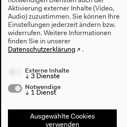
notwendigen Diensten auch der
Aktivierung externer Inhalte (Video,
Ungewissheiten und Unruhen:
Audio) zuzustimmen. Sie können Ihre
Migration, Religion,
Einstellungen jederzeit ändern bzw.
Meinungsfreiheit
widerrufen.
Weitere Informationen
finden Sie in unserer
Mit Baidik Bhattacharya, Raquel Gutiérrez Aguilar,
Datenschutzerklärung
.
Shahram Khosravi, Sandro Mezzadra, Vanessa
Eileen Thompson, David Theo Goldberg
Deutsche Übersetzung
Externe Inhalte
Diskussion, 17.03.2018
↓
3
Dienste
Mehr zum Audio
Notwendige
↓
1
Dienst
Ausgewählte Cookies
verwenden