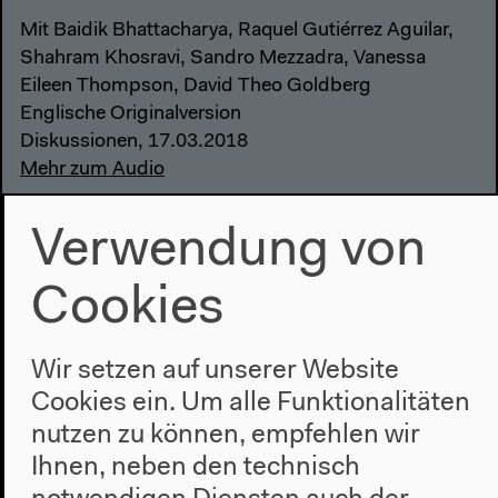
Mit Baidik Bhattacharya, Raquel Gutiérrez Aguilar,
Shahram Khosravi, Sandro Mezzadra, Vanessa
Eileen Thompson, David Theo Goldberg
Englische Originalversion
Diskussionen, 17.03.2018
Mehr zum Audio
Verwendung von
Cookies
Wir setzen auf unserer Website
Cookies ein. Um alle Funktionalitäten
nutzen zu können, empfehlen wir
Ihnen, neben den technisch