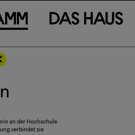
a
m
m
D
a
s
H
a
u
s
en
terin an der Hochschule
hung verbindet sie