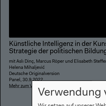
Künstliche Intelligenz in der Kun
Strategie der politischen Bildun
mit Aslı Dinç, Marcus Röper und Elisabeth Steffe
Helena Mihaljević
Deutsche Originalversion
Panel, 30.9.2022
Mehr zum Video
Verwendung 