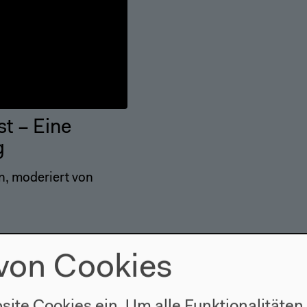
st – Eine
g
n, moderiert von
von Cookies