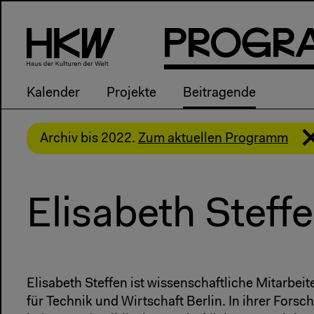
P
R
o
g
R
Kalender
Projekte
Beitragende
Archiv bis 2022.
Zum aktuellen Programm
Elisabeth Steff
Elisabeth Steffen ist wissenschaftliche Mitarbei
für Technik und Wirtschaft Berlin. In ihrer Forsc