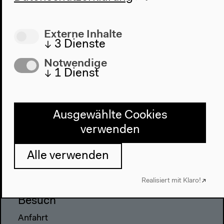
Externe Inhalte
↓
3
Dienste
Programm
Notwendige
↓
1
Dienst
2022
Das Neue Alphabet
Das Anthropozän am HKW
Ausgewählte Cookies
verwenden
Haus
Über uns
Alle verwenden
Architektur
Geschichte
Realisiert mit Klaro!
Besuch
Anfahrt