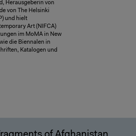
d, Herausgeberin von
e von The Helsinki
) und hielt
ntemporary Art (NIFCA)
altungen im MoMA in New
wie die Biennalen in
chriften, Katalogen und
ragments of Afghanistan