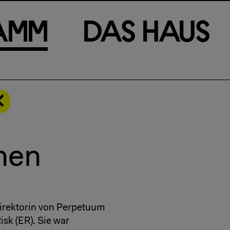
a
m
m
D
a
s
H
a
u
s
nen
irektorin von Perpetuum
Risk (ER). Sie war