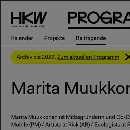
P
R
o
g
R
Kalender
Projekte
Beitragende
Archiv bis 2022.
Zum aktuellen Programm
Marita Muukko
Marita Muukkonen ist Mitbegründerin und Co-D
Mobile (PM) / Artists at Risk (AR) / Ecologists at 