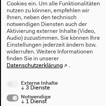
Cookies ein. Um alle Funktionalitäten
Rognoni, Eike Schmidt, Justin Randolph
nutzen zu können, empfehlen wir
Thompson, moderiert von Angelika Stepken
Englische Originalversion
Ihnen, neben den technisch
Vorträge, Diskussionen
notwendigen Diensten auch der
Mehr zum Video
Aktivierung externer Inhalte (Video,
Audio) zuzustimmen. Sie können Ihre
Einstellungen jederzeit ändern bzw.
widerrufen.
Weitere Informationen
finden Sie in unserer
Datenschutzerklärung
.
Externe Inhalte
↓
3
Dienste
Notwendige
↓
1
Dienst