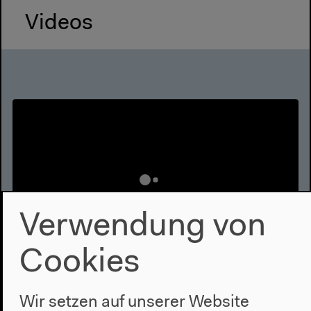
Videos
Verwendung von
Cookies
Black Italy (Englisch)
Wir setzen auf unserer Website
Mit Ingrid Greenfield, Angelica Pesarini, Maria Stella