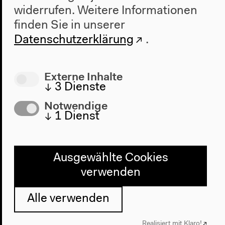
Über uns
widerrufen.
Weitere Informationen
Architektur
finden Sie in unserer
Geschichte
Datenschutzerklärung
.
Besuch
Externe Inhalte
Anfahrt
↓
3
Dienste
Barrierefreiheit
Notwendige
Webshop
↓
1
Dienst
Kontakt
Presse
Ausgewählte Cookies
Team
verwenden
Datenschutzeinstellungen
Datenschutzerklärung
Alle verwenden
Impressum
Realisiert mit Klaro!