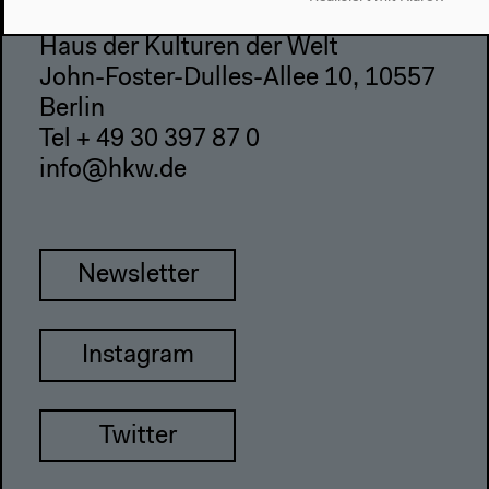
Haus der Kulturen der Welt
John-Foster-Dulles-Allee 10, 10557
Berlin
Tel + 49 30 397 87 0
info@hkw.de
Newsletter
Instagram
Twitter