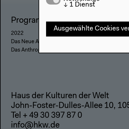
↓
1
Dienst
Programm
Haus
Ausgewählte Cookies v
2022
Über uns
Das Neue Alphabet
Architektu
Das Anthropozän am HKW
Geschicht
Haus der Kulturen der Welt
John-Foster-Dulles-Allee 10, 10
Tel + 49 30 397 87 0
info@hkw.de