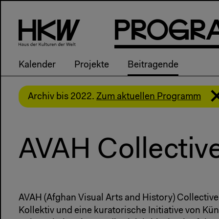
P
R
o
g
R
Kalender
Projekte
Beitragende
Archiv bis 2022.
Zum aktuellen Programm
AVAH Collectiv
AVAH (Afghan Visual Arts and History) Collective
Kollektiv und eine kuratorische Initiative von Kü