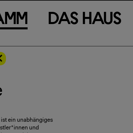
a
m
m
D
a
s
H
a
u
s
e
 ist ein unabhängiges
nstler*innen und