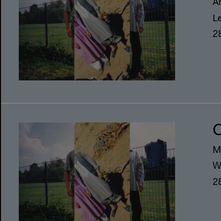
A
L
2
C
M
W
2