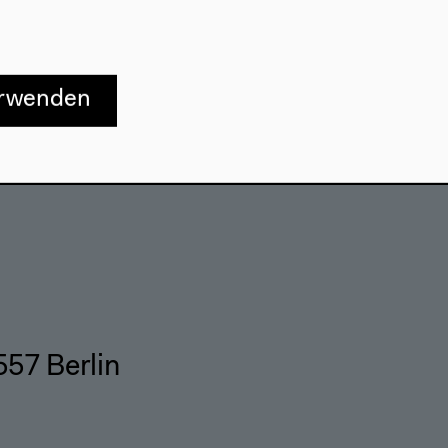
Besuch
erwenden
Anfahrt
r
Barrierefreiheit
e
Webshop
557 Berlin