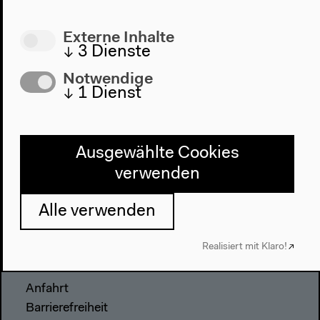
Externe Inhalte
↓
3
Dienste
Programm
Notwendige
2022
↓
1
Dienst
Das Neue Alphabet
Das Anthropozän am HKW
Ausgewählte Cookies
Haus
verwenden
Über uns
Architektur
Alle verwenden
Geschichte
Realisiert mit Klaro!
Besuch
Anfahrt
Barrierefreiheit