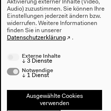
Aktivierung externer Inhalte (Video,
2022
Audio) zuzustimmen. Sie können Ihre
Das Neue Alphabet
Einstellungen jederzeit ändern bzw.
Das Anthropozän am HKW
widerrufen.
Weitere Informationen
finden Sie in unserer
Haus
Datenschutzerklärung
.
Über uns
Architektur
Geschichte
Externe Inhalte
↓
3
Dienste
Besuch
Notwendige
↓
1
Dienst
Anfahrt
Barrierefreiheit
Webshop
Ausgewählte Cookies
Kontakt
verwenden
Presse