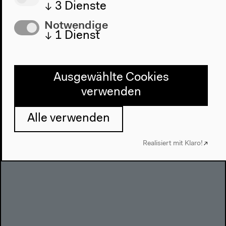
↓
3
Dienste
Notwendige
↓
1
Dienst
Ausgewählte Cookies
Confronting Logistics: Ports,
verwenden
Migration, Encounters
Alle verwenden
Do, 24.09.2015
Lesung von Merle Kröger
Realisiert mit Klaro!
Mehr zum Audio