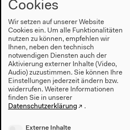
Cookies
Wir setzen auf unserer Website
Cookies ein. Um alle Funktionalitäten
Die fünfte Wand (Englisch,
nutzen zu können, empfehlen wir
Deutsch)
Ihnen, neben den technisch
notwendigen Diensten auch der
Mit Mareike Bernien und Merle Kröger
Originalversion
Aktivierung externer Inhalte (Video,
25.03.2022
Audio) zuzustimmen. Sie können Ihre
Mehr zum Audio
Einstellungen jederzeit ändern bzw.
widerrufen.
Weitere Informationen
finden Sie in unserer
Datenschutzerklärung
.
Externe Inhalte