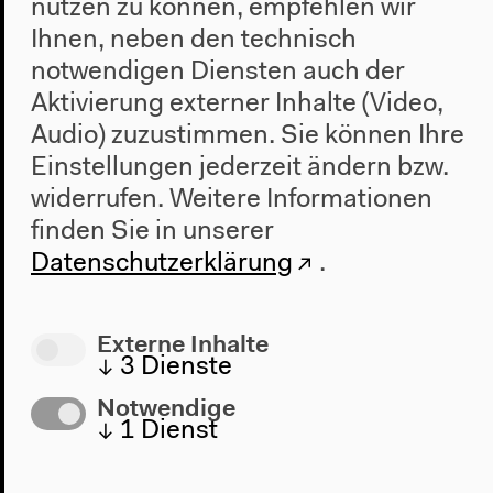
nutzen zu können, empfehlen wir
Ihnen, neben den technisch
notwendigen Diensten auch der
Aktivierung externer Inhalte (Video,
Audio) zuzustimmen. Sie können Ihre
Einstellungen jederzeit ändern bzw.
Programm
widerrufen.
Weitere Informationen
2022
finden Sie in unserer
Das Neue Alphabet
Datenschutzerklärung
.
Das Anthropozän am HKW
Haus
Externe Inhalte
↓
3
Dienste
Über uns
Architektur
Notwendige
↓
1
Dienst
Geschichte
Besuch