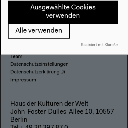
Ausgewählte Cookies
Anfahrt
verwenden
Barrierefreiheit
Webshop
Alle verwenden
Kontakt
Realisiert mit Klaro!
Presse
Team
Datenschutzeinstellungen
Datenschutzerklärung
Impressum
Haus der Kulturen der Welt
John-Foster-Dulles-Allee 10, 10557
Berlin