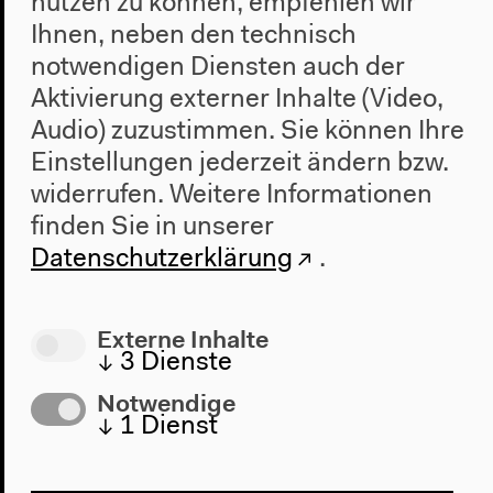
DAS GANZE LEBEN.
nutzen zu können, empfehlen wir
Ihnen, neben den technisch
EIN ARCHIV-PROJEKT
notwendigen Diensten auch der
Aktivierung externer Inhalte (Video,
Kollaborative Forschungsinitiative
Audio) zuzustimmen. Sie können Ihre
2018–2022
Einstellungen jederzeit ändern bzw.
widerrufen.
Weitere Informationen
finden Sie in unserer
Datenschutzerklärung
.
Externe Inhalte
↓
3
Dienste
Notwendige
↓
1
Dienst