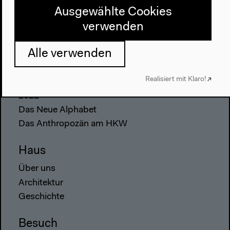
Ausgewählte Cookies
verwenden
Alle verwenden
Programm
Realisiert mit Klaro!
2022
Das Neue Alphabet
Das Anthropozän am HKW
Haus
Über uns
Architektur
Geschichte
Besuch