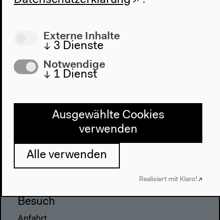
Externe Inhalte
↓
3
Dienste
Notwendige
Programm
↓
1
Dienst
2022
Das Neue Alphabet
Das Anthropozän am HKW
Ausgewählte Cookies
verwenden
Haus
Über uns
Alle verwenden
Architektur
Geschichte
Realisiert mit Klaro!
Besuch
Anfahrt