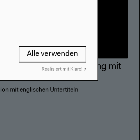
Alle verwenden
ammes: Ausstellungsführung mit
Realisiert mit Klaro!
r
ion mit englischen Untertiteln