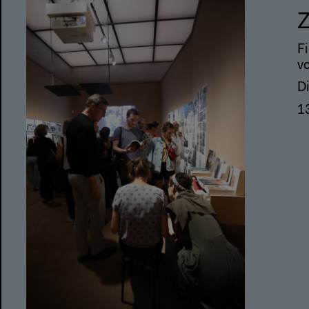
Z
Fi
v
D
1