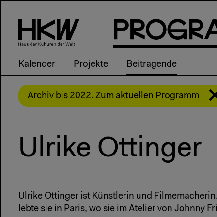
P
R
o
g
R
Kalender
Projekte
Beitragende
Archiv bis 2022.
Zum aktuellen Programm
Ulrike Ottinger
Ulrike Ottinger ist Künstlerin und Filmemacheri
lebte sie in Paris, wo sie im Atelier von Johnny F