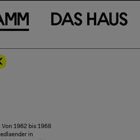
a
m
m
D
a
s
H
a
u
s
n. Von 1962 bis 1968
riedlaender in