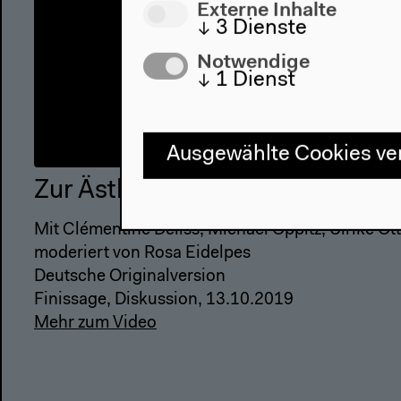
Externe Inhalte
↓
3
Dienste
Notwendige
↓
1
Dienst
Ausgewählte Cookies v
Zur Ästhetik des ethnografische
Mit Clémentine Déliss, Michael Oppitz, Ulrike Ot
moderiert von Rosa Eidelpes
Deutsche Originalversion
Finissage, Diskussion, 13.10.2019
Mehr zum Video