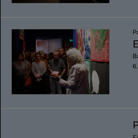
P
E
B
6
P