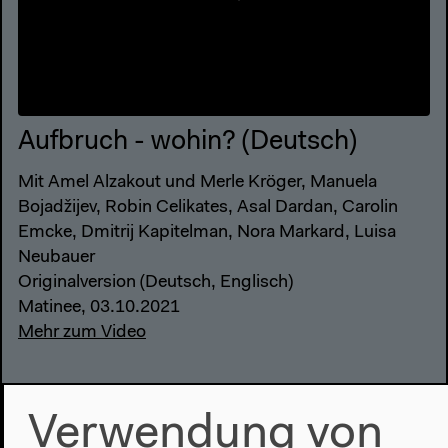
Aufbruch - wohin? (Deutsch)
Mit Amel Alzakout und Merle Kröger, Manuela
Bojadžijev, Robin Celikates, Asal Dardan, Carolin
Emcke, Dmitrij Kapitelman, Nora Markard, Luisa
Neubauer
Originalversion (Deutsch, Englisch)
Matinee, 03.10.2021
Mehr zum Video
Verwendung von