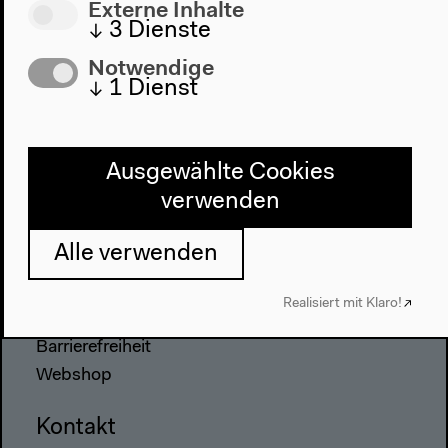
Programm
Externe Inhalte
↓
3
Dienste
2022
Notwendige
Das Neue Alphabet
↓
1
Dienst
Das Anthropozän am HKW
Haus
Ausgewählte Cookies
Über uns
verwenden
Architektur
Geschichte
Alle verwenden
Besuch
Realisiert mit Klaro!
Anfahrt
Barrierefreiheit
Webshop
Kontakt