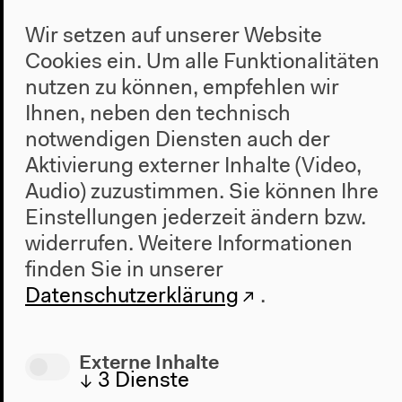
Haus
Wir setzen auf unserer Website
Cookies ein. Um alle Funktionalitäten
Über uns
nutzen zu können, empfehlen wir
Architektur
Ihnen, neben den technisch
Geschichte
notwendigen Diensten auch der
Besuch
Aktivierung externer Inhalte (Video,
Audio) zuzustimmen. Sie können Ihre
Anfahrt
Barrierefreiheit
Einstellungen jederzeit ändern bzw.
Webshop
widerrufen.
Weitere Informationen
finden Sie in unserer
Kontakt
Datenschutzerklärung
.
Presse
Team
Externe Inhalte
Datenschutzeinstellungen
↓
3
Dienste
Datenschutzerklärung