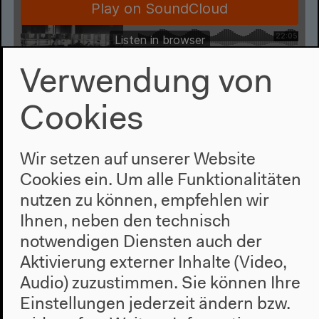
Verwendung von
Monika Mattes:„Leistungsschule“,
Cookies
„Lernfabrik“ oder „Kuschelecke“?
Westdeutsche Gesamtschulen als
Wir setzen auf unserer Website
Orte pädagogischer
Cookies ein. Um alle Funktionalitäten
Wissensproduktion in den
nutzen zu können, empfehlen wir
1960/70er Jahren (Englisch)
Ihnen, neben den technisch
Englische Übersetzung
notwendigen Diensten auch der
Vortrag, 30.11.2019
Aktivierung externer Inhalte (Video,
Mehr zum Audio
Audio) zuzustimmen. Sie können Ihre
Einstellungen jederzeit ändern bzw.