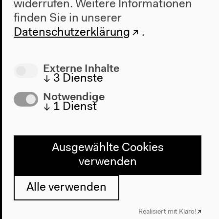
widerrufen.
Weitere Informationen
finden Sie in unserer
Datenschutzerklärung
.
Externe Inhalte
↓
3
Dienste
Notwendige
↓
1
Dienst
Diskussion: Zur
Ausgewählte Cookies
Experimentalisierung von Kindheit
verwenden
und Schule
Alle verwenden
Mit Mark Terkessidis, Gregor Harbusch, Monika
Mattes, Moderation: Tom Holert
Realisiert mit Klaro!
Deutsche Originalversion