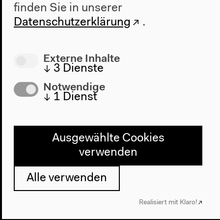
finden Sie in unserer
Datenschutzerklärung
.
Externe Inhalte
↓
3
Dienste
Notwendige
↓
1
Dienst
Programm
2022
Ausgewählte Cookies
Das Neue Alphabet
verwenden
Das Anthropozän am HKW
Alle verwenden
Haus
Über uns
Realisiert mit Klaro!
Architektur