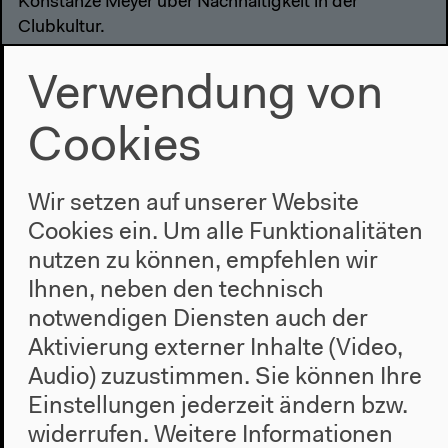
Konstanze Meyer über Nachhaltigkeit in der
Clubkultur.
Englische Originalversion
Podcast, Oktober 2020
Verwendung von
Mehr zum Audio
Cookies
Wir setzen auf unserer Website
Cookies ein. Um alle Funktionalitäten
nutzen zu können, empfehlen wir
Ihnen, neben den technisch
notwendigen Diensten auch der
Aktivierung externer Inhalte (Video,
Audio) zuzustimmen. Sie können Ihre
Einstellungen jederzeit ändern bzw.
widerrufen.
Weitere Informationen