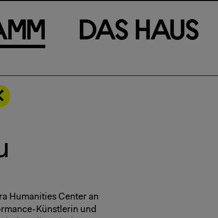
a
m
m
D
a
s
H
a
u
s
u
ra Humanities Center an
formance-Künstlerin und