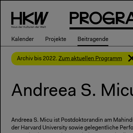
P
R
o
g
R
Kalender
Projekte
Beitragende
Archiv bis 2022.
Zum aktuellen Programm
Andreea S. Mic
Andreea S. Micu ist Postdoktorandin am Mahind
der Harvard University sowie gelegentliche Per