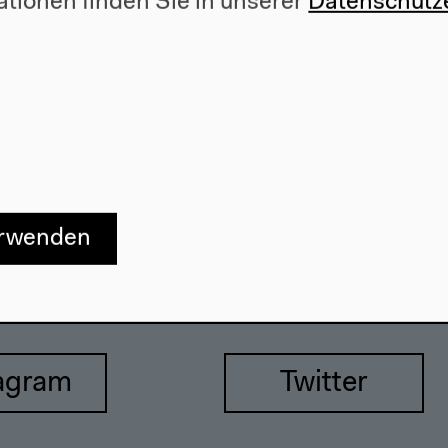
ationen finden Sie in unserer
Datenschutz
e
Webshop
557 Berlin
erwenden
agram
Twitter